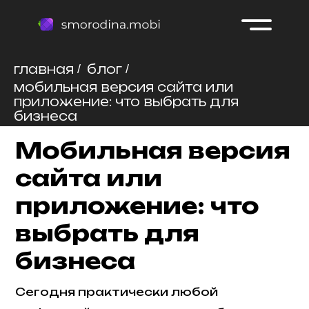
smorodina.mobi
главная
блог
/
/
мобильная версия сайта или
Кейсы
Услуги
Контакты
О нас
Карьера
приложение: что выбрать для
KMP
бизнеса
Мобильная версия
обсудить проект
сайта или
+7 (980) 671-39-
98
приложение: что
mail@smorodina.mobi
выбрать для
бизнеса
Сегодня практически любой