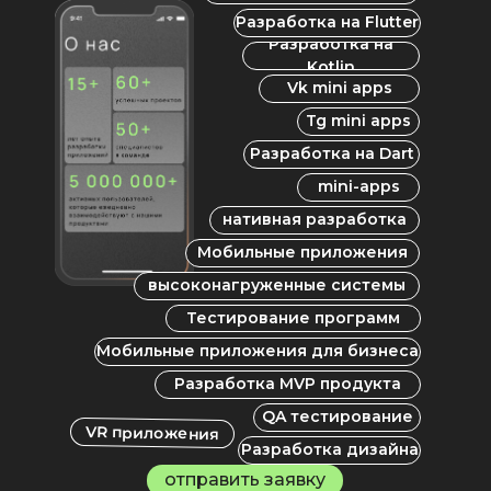
Разработка на Flutter
Разработка на
Kotlin
Vk mini apps
Tg mini apps
Разработка на Dart
mini-apps
нативная разработка
Мобильные приложения
высоконагруженные системы
Тестирование программ
Мобильные приложения для бизнеса
Разработка MVP продукта
QA тестирование
VR приложения
Разработка дизайна
отправить заявку