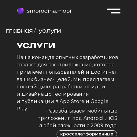
smorodina.mobi
главная
услуги
/
Кейсы
Услуги
Контакты
О нас
Карьера
УСЛУГИ
KMP
Наша команда опытных разработчиков
создаст для вас приложение, которое
обсудить проект
привлечет пользователей и достигнет
+7 (980) 671-39-
ваших бизнес-целей. Мы предлагаем
98
полный цикл разработки: от идеи
mail@smorodina.mobi
и дизайна до тестирования
и публикации в App Store и Google
Play.
Разрабатываем мобильные
приложения под Android и iOS
любой сложности с 2009 года.
кроссплатформенные