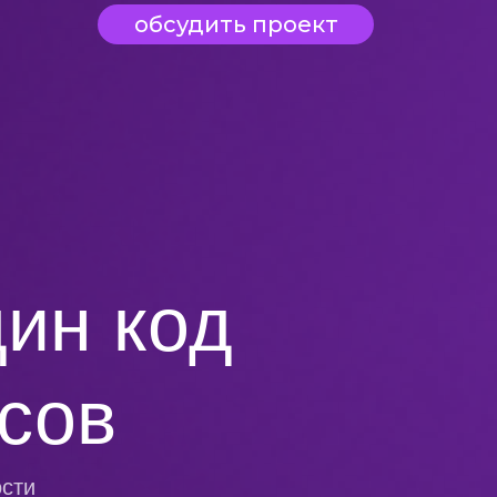
обсудить проект
дин код
сов
ости