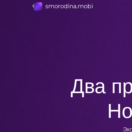
smorodina.mobi
Два пр
Но
Эко