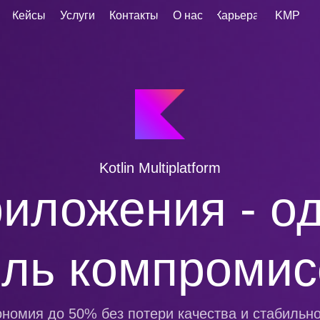
Кейсы
Услуги
Контакты
О нас
Карьера
KMP
Kotlin Multiplatform
иложения - о
ль компромис
номия до 50% без потери качества и стабильн