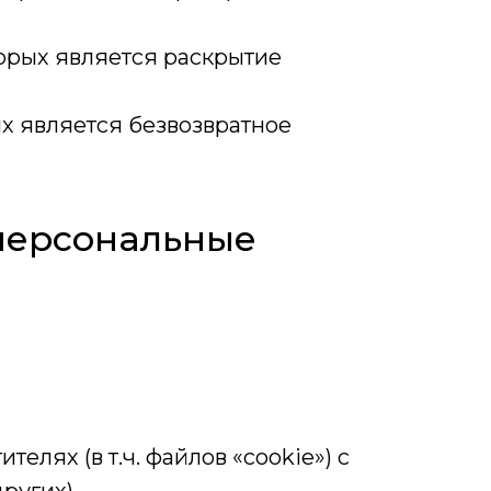
торых является раскрытие
х является безвозвратное
персональные
елях (в т.ч. файлов «cookie») с