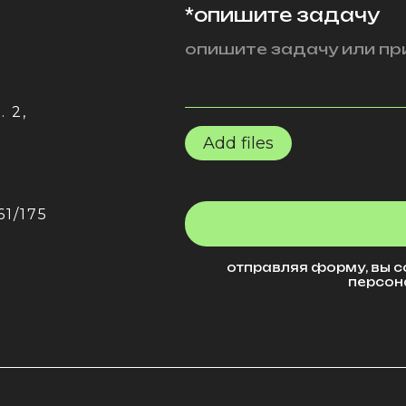
*опишите задачу
 2,
Add files
61/175
отправляя форму, вы с
персон