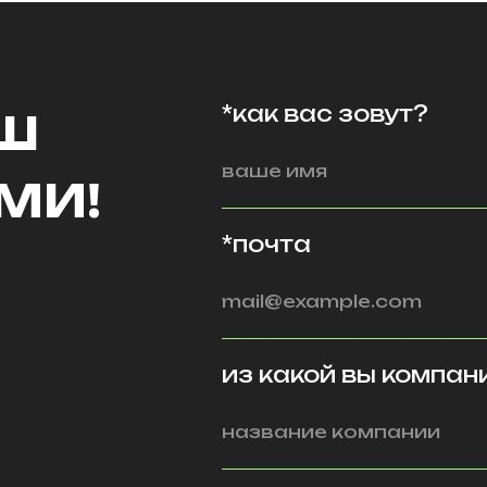
*как вас зовут?
АШ
МИ!
*почта
из какой вы компан