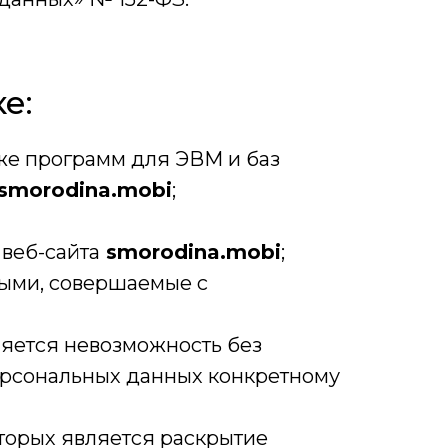
е:
кже программ для ЭВМ и баз
smorodina.mobi
;
веб-сайта
smorodina.mobi
;
ными, совершаемые с
ляется невозможность без
рсональных данных конкретному
торых является раскрытие