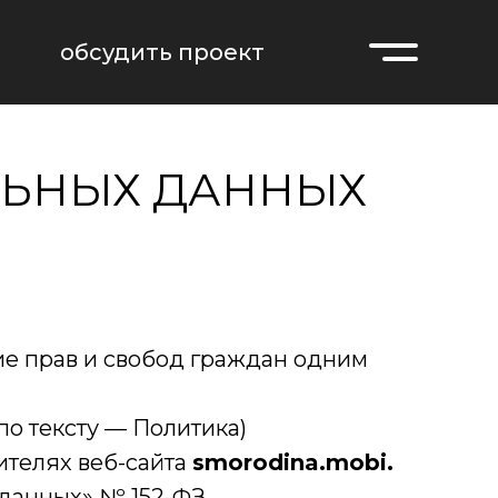
обсудить проект
обсудить проект
ЛЬНЫХ ДАННЫХ
ние прав и свобод граждан одним
по тексту — Политика)
ителях веб-сайта
smorodina.mobi.
данных» № 152-ФЗ.