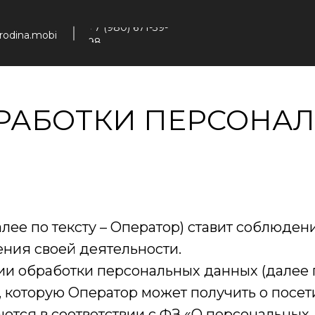
Услуги
Контакты
О нас
Карьера
KMP
+7 (980) 671-39-
odina.mobi
98
РАБОТКИ ПЕРСОНА
лее по тексту – Оператор) ставит соблюде
ния своей деятельности.
ии обработки персональных данных (далее 
 которую Оператор может получить о посет
тся в соответствии с ФЗ «О персональных 